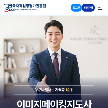
한국자격검정평가진흥원
로그인
회원가입
KCE
Korea Certification Evaluationl
누구나 탐내는 자격증
1순위
이미지메이킹지도사