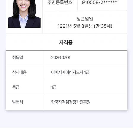
취득일
2026.07.01
상세내용
이미지메이킹지도사 1급
등급
1급
발행처
한국자격검정평가진흥원