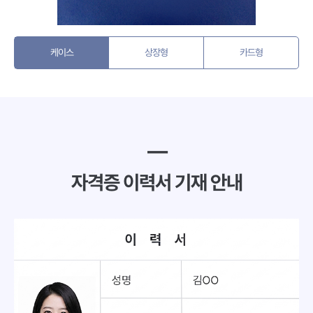
케이스
상장형
카드형
━
자격증 이력서 기재 안내