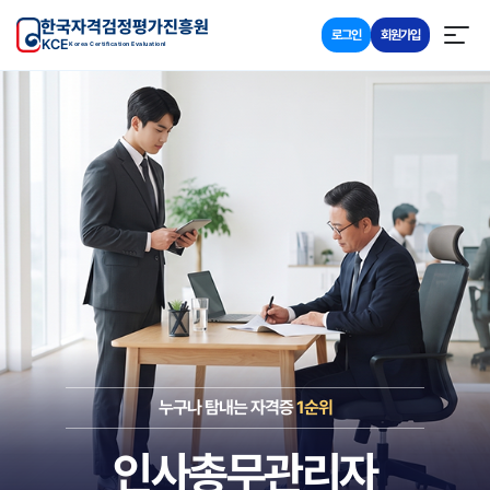
한국자격검정평가진흥원
로그인
회원가입
KCE
Korea Certification Evaluationl
누구나 탐내는 자격증
1순위
인사총무관리자