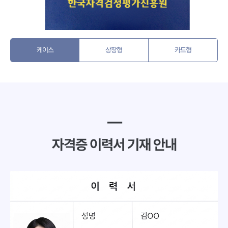
케이스
상장형
카드형
━
자격증 이력서 기재 안내