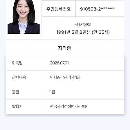
취득일
2026.07.01
상세내용
인사총무관리자 1급
등급
1급
발행처
한국자격검정평가진흥원