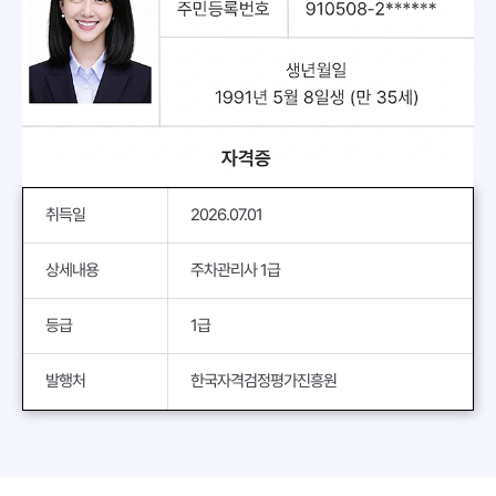
취득일
2026.07.01
상세내용
주차관리사 1급
등급
1급
발행처
한국자격검정평가진흥원