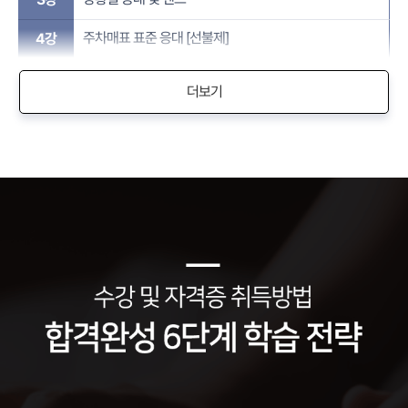
주차매표 표준 응대 [선불제]
4강
더보기