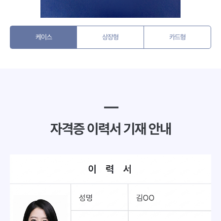
케이스
상장형
카드형
━
자격증 이력서 기재 안내