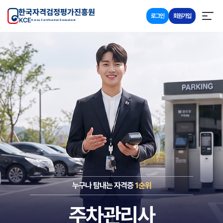
한국자격검정평가진흥원
로그인
회원가입
KCE
Korea Certification Evaluationl
누구나 탐내는 자격증
1순위
주차관리사