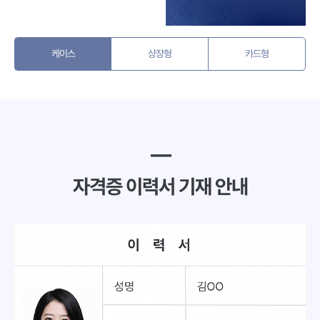
케이스
상장형
카드형
━
자격증 이력서 기재 안내