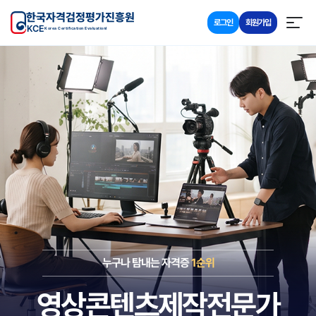
한국자격검정평가진흥원
로그인
회원가입
KCE
Korea Certification Evaluationl
누구나 탐내는 자격증
1순위
영상콘텐츠제작전문가