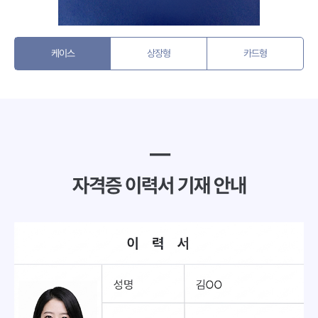
케이스
상장형
카드형
━
자격증 이력서 기재 안내