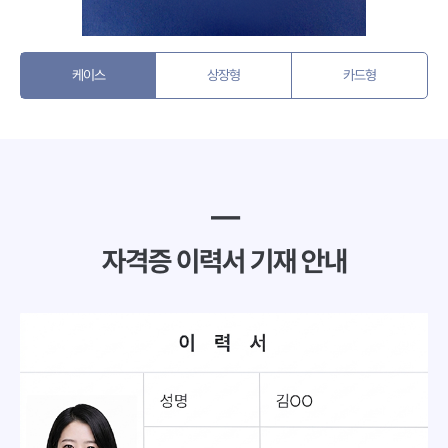
케이스
상장형
카드형
━
자격증 이력서 기재 안내