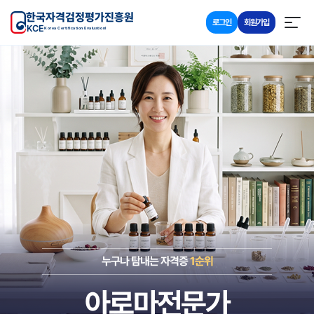
한국자격검정평가진흥원
로그인
회원가입
KCE
Korea Certification Evaluationl
누구나 탐내는 자격증
1순위
아로마전문가