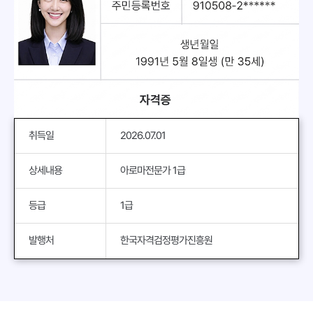
취득일
2026.07.01
상세내용
아로마전문가 1급
등급
1급
발행처
한국자격검정평가진흥원