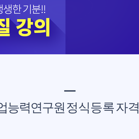
━
업능력연구원
정식등록 자격