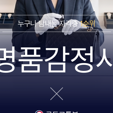
누구나 탐내는 자격증
1순위
명품감정