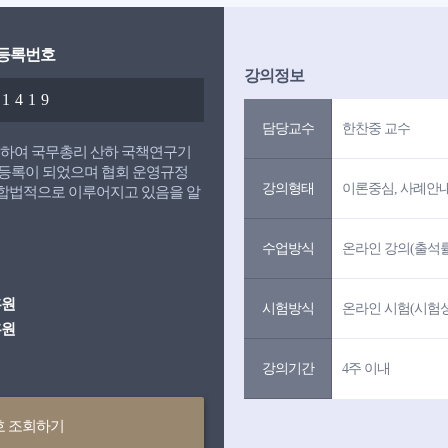
 등록번호
강의정보
01419
담당교수
한찬중 교수
거하여 국무총리 산하 국책연구기
등록이 되었으며 협회 운영규정
강의형태
이론중심, 사례안
이 합법적으로 이루어지고 있음을 알
수업방식
온라인 강의(출석률 
흥원
시험방식
온라인 시험(시험성적
흥원
강의기간
4주 이내
호 조회하기