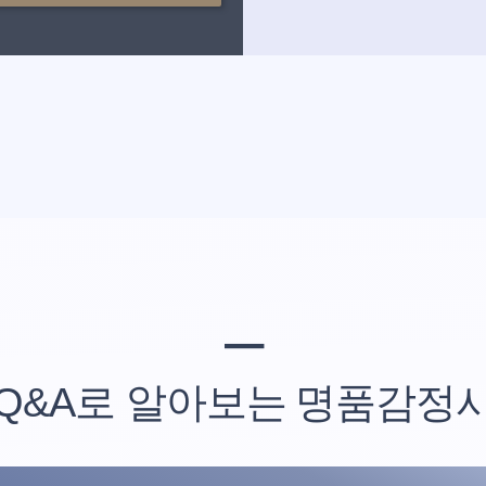
━
Q&A
로 알아보는
명품감정