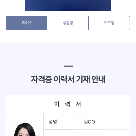
케이스
상장형
카드형
━
자격증 이력서 기재 안내