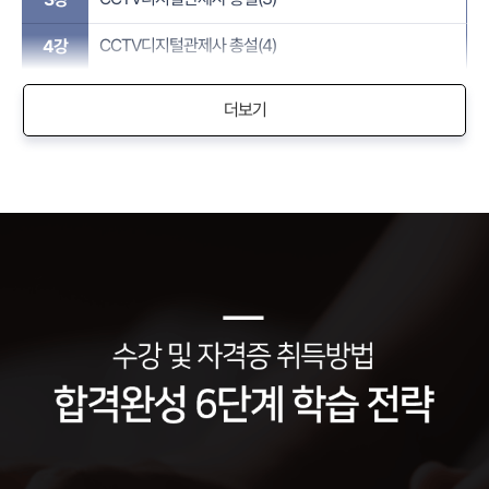
CCTV디지털관제사 총설(4)
4강
더보기