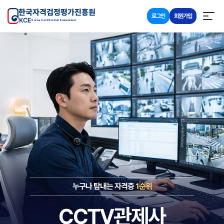
한국자격검정평가진흥원
로그인
회원가입
KCE
Korea Certification Evaluationl
누구나 탐내는 자격증
1순위
CCTV관제사