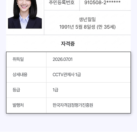
취득일
2026.07.01
상세내용
CCTV관제사 1급
등급
1급
발행처
한국자격검정평가진흥원