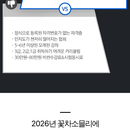
━
2026
년 꽃차소믈리에