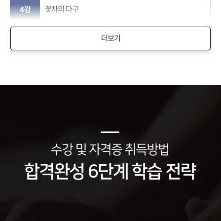
꽃차의 다구
4강
더보기