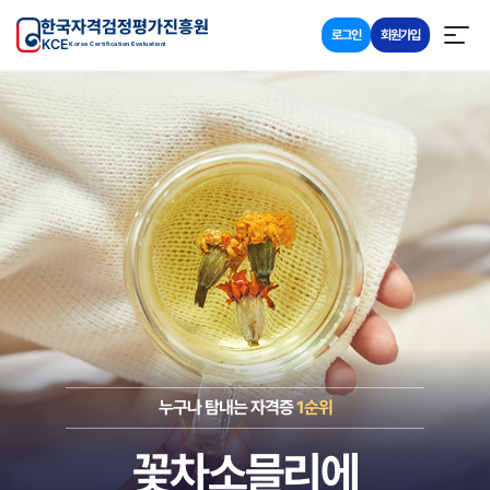
한국자격검정평가진흥원
로그인
회원가입
KCE
Korea Certification Evaluationl
누구나 탐내는 자격증
1순위
꽃차소믈리에