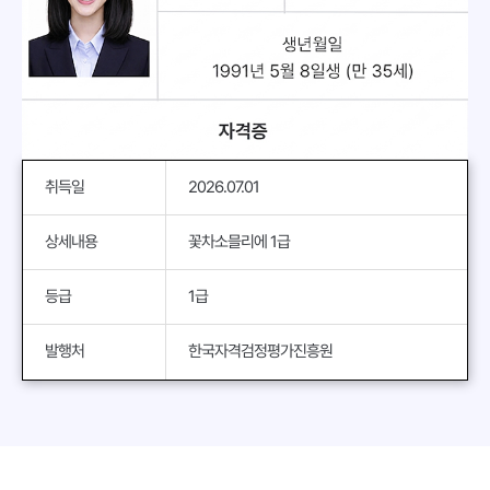
취득일
2026.07.01
상세내용
꽃차소믈리에 1급
등급
1급
발행처
한국자격검정평가진흥원