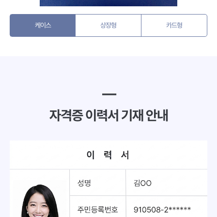
케이스
상장형
카드형
━
자격증 이력서 기재 안내