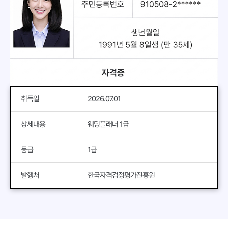
취득일
2026.07.01
상세내용
웨딩플래너 1급
등급
1급
발행처
한국자격검정평가진흥원