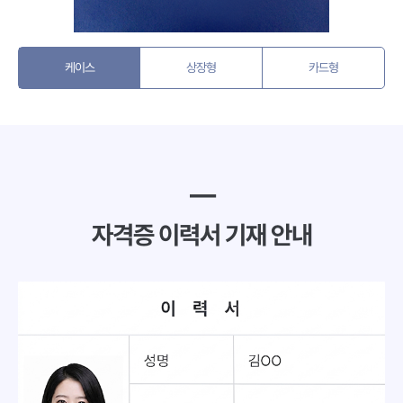
케이스
상장형
카드형
━
자격증 이력서 기재 안내