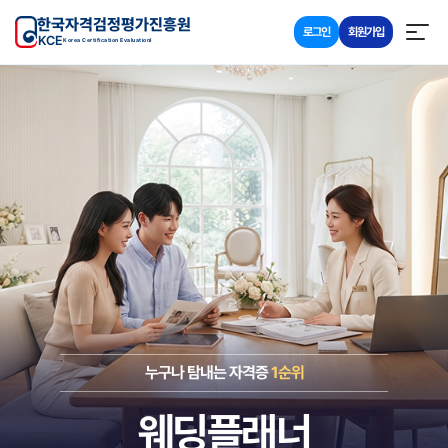
한국자격검정평가진흥원
로그인
회원가입
KCE
Korea Certification Evaluationl
누구나 탐내는 자격증
1순위
웨딩플래너