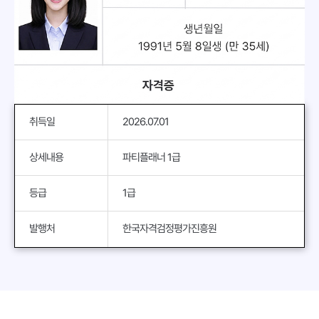
취득일
2026.07.01
상세내용
파티플래너 1급
등급
1급
발행처
한국자격검정평가진흥원