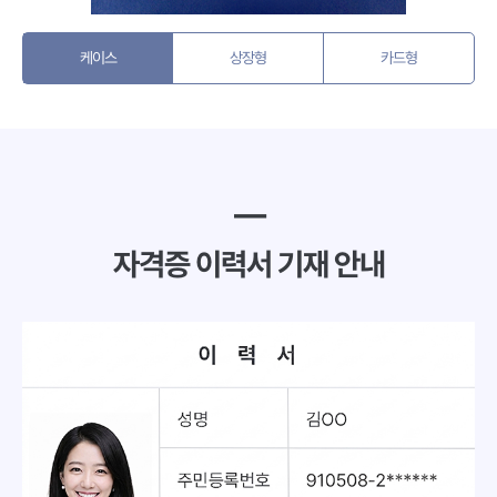
케이스
상장형
카드형
━
자격증 이력서 기재 안내