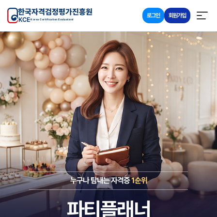
한국자격검정평가진흥원
로그인
회원가입
KCE
Korea Certification Evaluationl
누구나 탐내는 자격증
1순위
파티플래너