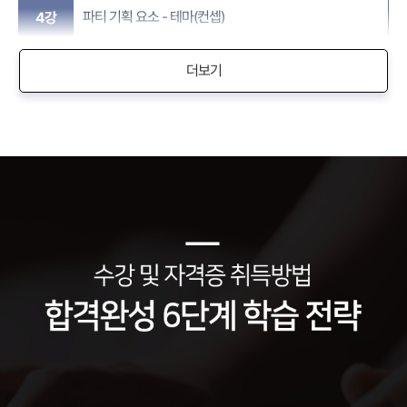
파티 기획 요소 - 테마(컨셉)
4강
더보기