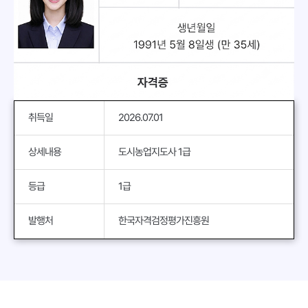
취득일
2026.07.01
상세내용
도시농업지도사 1급
등급
1급
발행처
한국자격검정평가진흥원