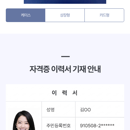
케이스
상장형
카드형
━
자격증 이력서 기재 안내