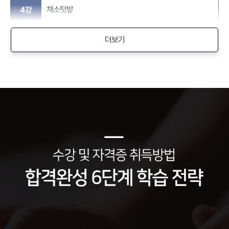
채소텃밭
4강
더보기