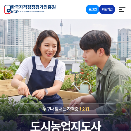
한국자격검정평가진흥원
로그인
회원가입
KCE
Korea Certification Evaluationl
누구나 탐내는 자격증
1순위
도시농업지도사