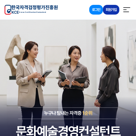
한국자격검정평가진흥원
로그인
회원가입
KCE
Korea Certification Evaluationl
누구나 탐내는 자격증
1순위
문화예술경영컨설턴트