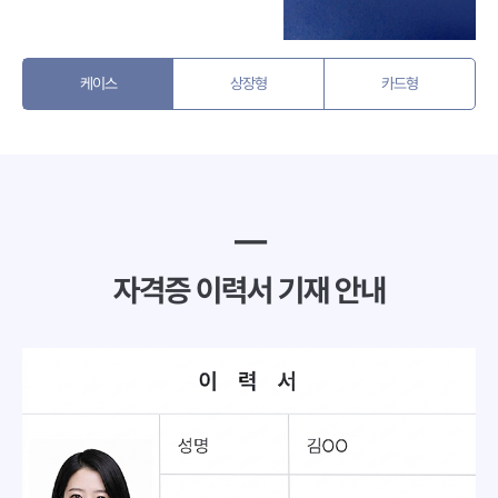
케이스
상장형
카드형
━
자격증 이력서 기재 안내