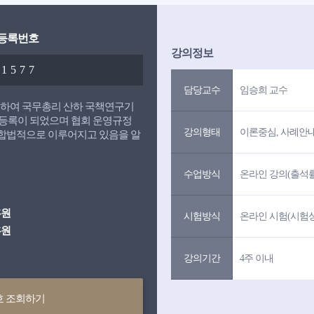
 등록번호
강의정보
01577
담당교수
임승희 교수
거하여 국무총리 산하 국책연구기
등록이 되었으며 협회 운영규정
강의형태
이론중심, 사례안
이 합법적으로 이루어지고 있음을 알
수업방식
온라인 강의(출석률 
흥원
시험방식
온라인 시험(시험성적
흥원
강의기간
4주 이내
호 조회하기