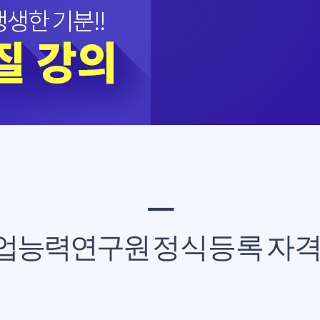
━
업능력연구원
정식등록 자격