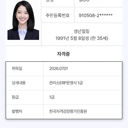
취득일
2026.07.01
상세내용
관리소ERP운영사 1급
등급
1급
발행처
한국자격검정평가진흥원