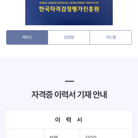
케이스
상장형
카드형
━
자격증 이력서 기재 안내