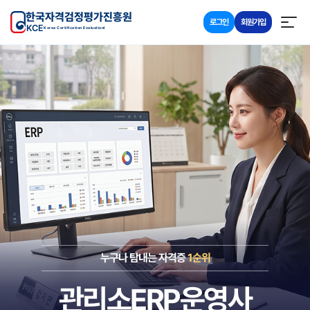
한국자격검정평가진흥원
로그인
회원가입
KCE
Korea Certification Evaluationl
누구나 탐내는 자격증
1순위
관리소ERP운영사