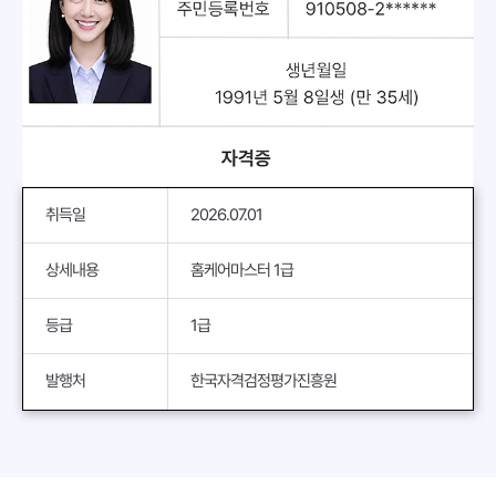
취득일
2026.07.01
상세내용
홈케어마스터 1급
등급
1급
발행처
한국자격검정평가진흥원