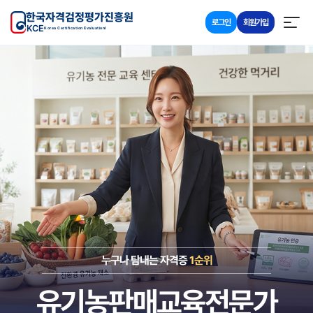
한국자격검정평가진흥원
로그인
회원가입
KCE
Korea Certification Evaluationl
누구나 탐내는 자격증
1순위
유기농판매교육전문가