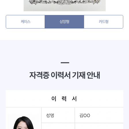
케이스
상장형
카드형
━
자격증 이력서 기재 안내