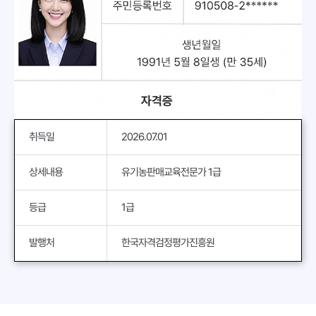
취득일
2026.07.01
상세내용
유기농판매교육전문가 1급
등급
1급
발행처
한국자격검정평가진흥원