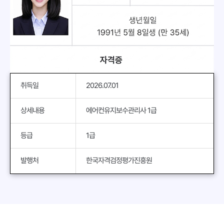
취득일
2026.07.01
상세내용
에어컨유지보수관리사 1급
등급
1급
발행처
한국자격검정평가진흥원