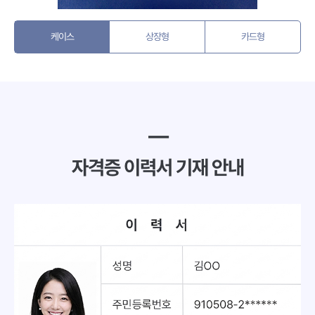
케이스
상장형
카드형
━
자격증 이력서 기재 안내