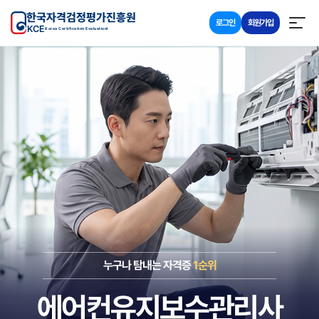
한국자격검정평가진흥원
로그인
회원가입
KCE
Korea Certification Evaluationl
누구나 탐내는 자격증
1순위
에어컨유지보수관리사