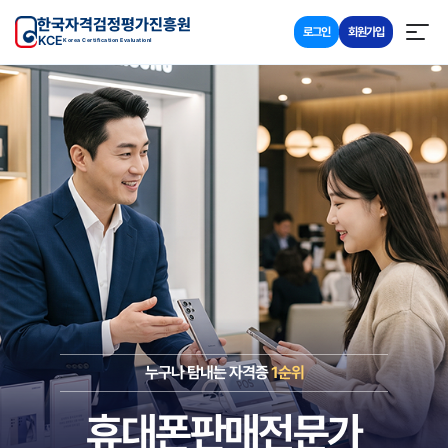
한국자격검정평가진흥원
로그인
회원가입
KCE
Korea Certification Evaluationl
누구나 탐내는 자격증
1순위
휴대폰판매전문가