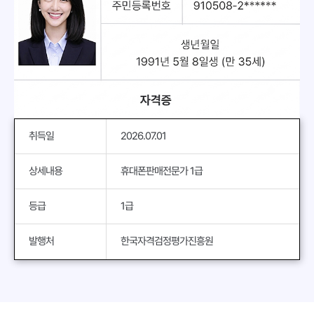
취득일
2026.07.01
상세내용
휴대폰판매전문가 1급
등급
1급
발행처
한국자격검정평가진흥원