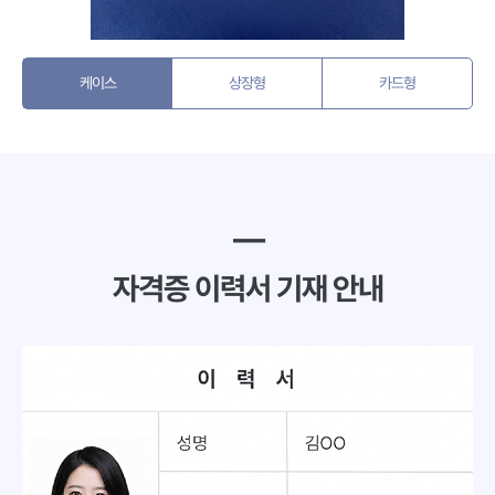
케이스
상장형
카드형
━
자격증 이력서 기재 안내