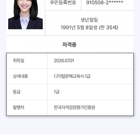
취득일
2026.07.01
상세내용
디지털문해교육사 1급
등급
1급
발행처
한국자격검정평가진흥원