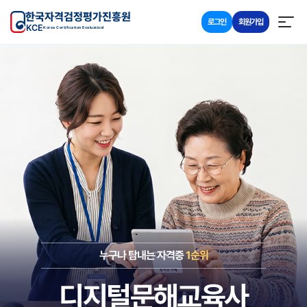
한국자격검정평가진흥원
로그인
회원가입
KCE
Korea Certification Evaluationl
누구나 탐내는 자격증
1순위
디지털문해교육사