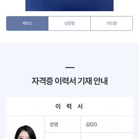
케이스
상장형
카드형
━
자격증 이력서 기재 안내