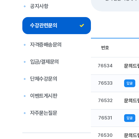
공지사항
수강관련문의
자격증배송문의
번호
입금/결제문의
76534
문의드
단체수강문의
76533
답글
이벤트게시판
76532
문의드
자주묻는질문
76531
답글
76530
문의드