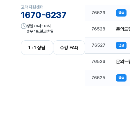
고객지원센터
1670-6237
76529
답글
평일 : 9시~18시
76528
문의드
휴무 : 토,일,공휴일
76527
답글
1 : 1 상담
수강 FAQ
76526
문의드
76525
답글